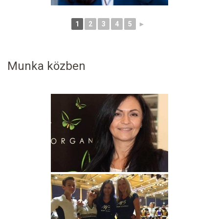
1
2
3
4
5
►
Munka közben